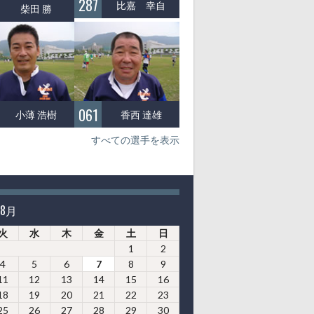
287
比嘉 幸自
柴田 勝
061
小薄 浩樹
香西 達雄
すべての選手を表示
年8月
火
水
木
金
土
日
1
2
4
5
6
7
8
9
11
12
13
14
15
16
18
19
20
21
22
23
25
26
27
28
29
30