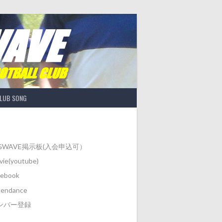
LUB SONG
IGWAVE掲示板(入会申込可）
ie(youtube)
cebook
tendance
ンバー登録