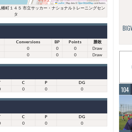
Leaflet
|
Map data ©
OpenStreetMap
contributors
区築港八幡町１４５ 市立サッカー・ナショナルトレーニングセン
タ
BI
Conversions
BP
Points
勝敗
0
0
0
Draw
0
0
0
Draw
T
C
P
DG
104
0
0
0
0
T
C
P
DG
0
0
0
0