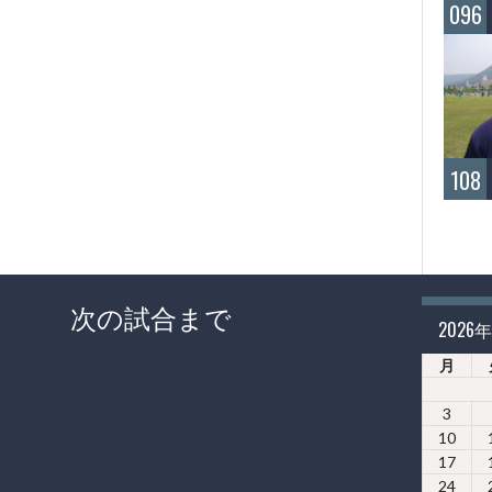
096
108
次の試合まで
2026
月
3
10
17
24