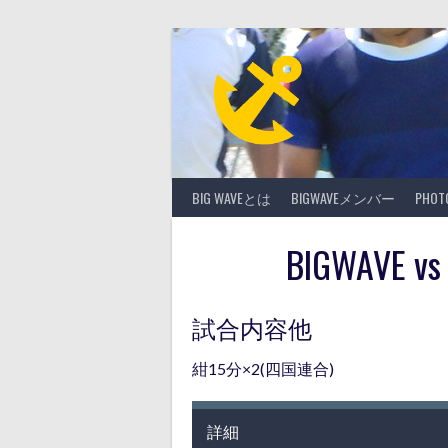
Skip
to
content
BIG WAVEとは
BIGWAVEメンバー
PHO
BIGWAVE
試合内容他
紺15分×2(四国連合)
詳細