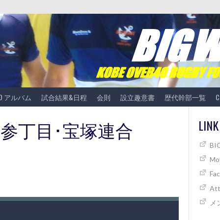
TO アルバム
試合結果&日程
会則
設立趣意書
歴代幹部一覧
C
 vs 参丁目･宝塚連合
LINK
B
Mov
Fa
At
メ