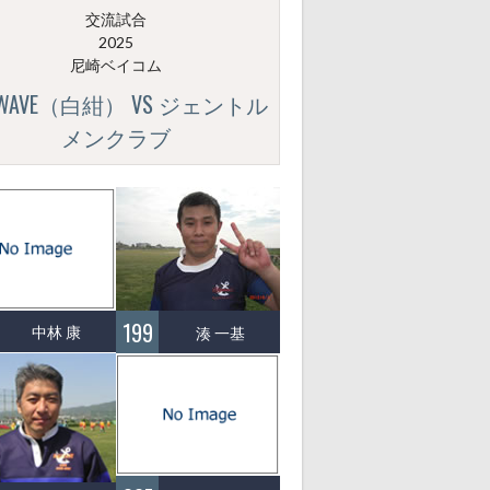
交流試合
2025
尼崎ベイコム
GWAVE（白紺） VS ジェントル
メンクラブ
199
中林 康
湊 一基