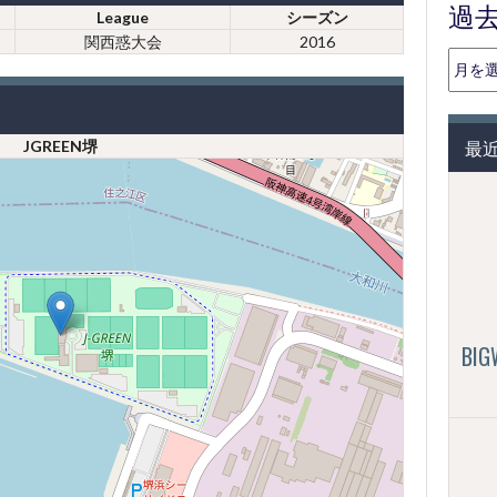
過
League
シーズン
関西惑大会
2016
過
去
の
投
最
JGREEN堺
稿
（月
別）
BI