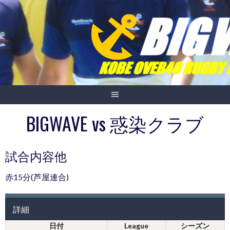
Skip
to
content
BIGWAVE vs 惑染クラブ
試合内容他
赤15分(芦屋連合)
詳細
日付
League
シーズン