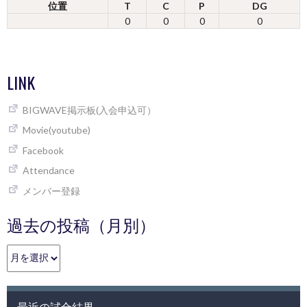
位置
T
C
P
DG
0
0
0
0
LINK
BIGWAVE掲示板(入会申込可）
Movie(youtube)
Facebook
Attendance
メンバー登録
過去の投稿（月別）
過
去
の
投
最近の試合結果