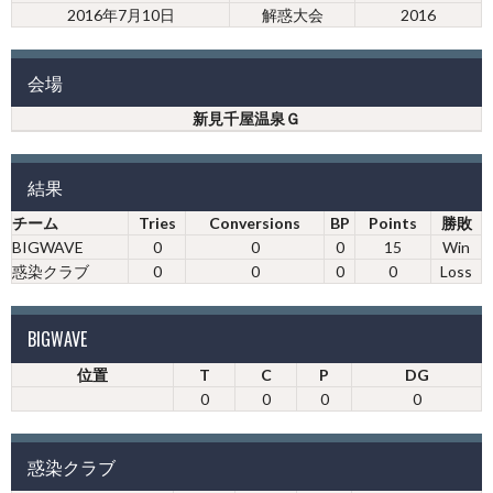
2016年7月10日
解惑大会
2016
会場
新見千屋温泉Ｇ
結果
チーム
Tries
Conversions
BP
Points
勝敗
BIGWAVE
0
0
0
15
Win
惑染クラブ
0
0
0
0
Loss
BIGWAVE
位置
T
C
P
DG
0
0
0
0
惑染クラブ