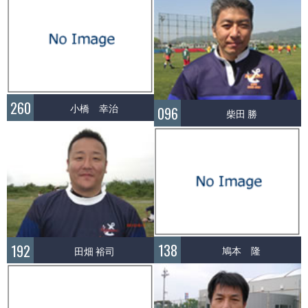
260
小橋 幸治
096
柴田 勝
138
192
鳩本 隆
田畑 裕司