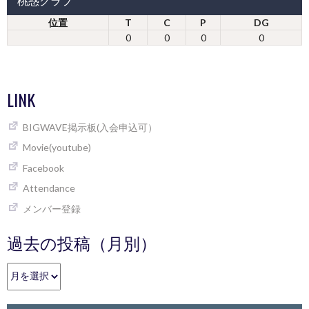
桃惑クラブ
位置
T
C
P
DG
0
0
0
0
LINK
BIGWAVE掲示板(入会申込可）
Movie(youtube)
Facebook
Attendance
メンバー登録
過去の投稿（月別）
過
去
の