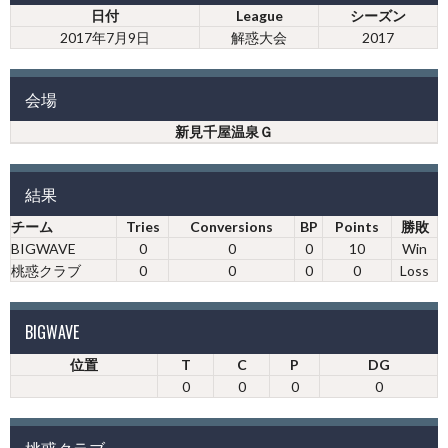
日付
League
シーズン
2017年7月9日
解惑大会
2017
会場
新見千屋温泉Ｇ
結果
チーム
Tries
Conversions
BP
Points
勝敗
BIGWAVE
0
0
0
10
Win
桃惑クラブ
0
0
0
0
Loss
BIGWAVE
位置
T
C
P
DG
0
0
0
0