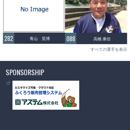
282
088
青山 晃博
高橋 康信
すべての選手を表示
SPONSORSHIP