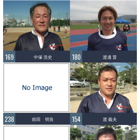
169
180
中塚 浩史
渡邊 晋
238
154
前田 明良
渡 義夫