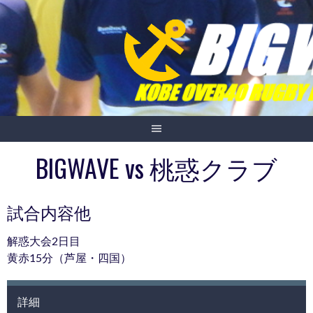
Skip
to
content
BIGWAVE vs 桃惑クラブ
試合内容他
解惑大会2日目
黄赤15分（芦屋・四国）
詳細