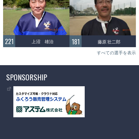
221
181
上沼 雄治
藤原 壮二郎
すべての選手を表示
SPONSORSHIP