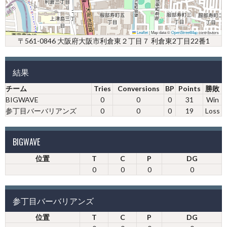
Leaflet
|
Map data ©
OpenStreetMap
contributors
〒561-0846 大阪府大阪市利倉東２丁目７ 利倉東2丁目22番1
結果
チーム
Tries
Conversions
BP
Points
勝敗
BIGWAVE
0
0
0
31
Win
参丁目バーバリアンズ
0
0
0
19
Loss
BIGWAVE
位置
T
C
P
DG
0
0
0
0
参丁目バーバリアンズ
位置
T
C
P
DG