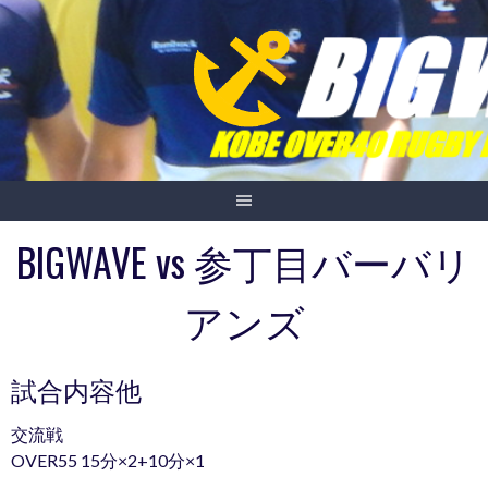
Skip
to
content
BIGWAVE vs 参丁目バーバリ
アンズ
試合内容他
交流戦
OVER55 15分×2+10分×1