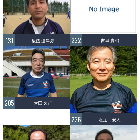
232
131
吉里 貴昭
後藤 達津彦
205
太田 久行
236
渡辺 安人