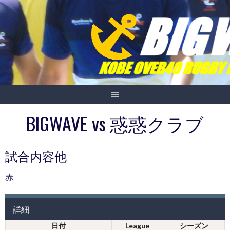
Skip
to
content
BIGWAVE vs 惑惑クラブ
試合内容他
赤
詳細
日付
League
シーズン