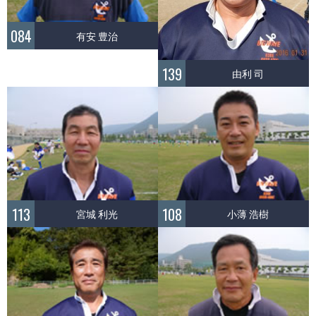
084
有安 豊治
139
由利 司
113
108
宮城 利光
小薄 浩樹