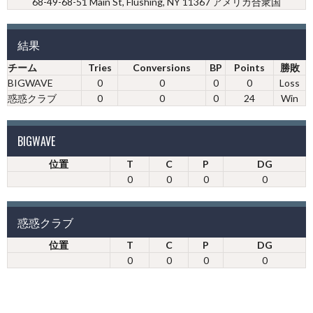
68-49-68-51 Main St, Flushing, NY 11367 アメリカ合衆国
結果
チーム
Tries
Conversions
BP
Points
勝敗
BIGWAVE
0
0
0
0
Loss
惑惑クラブ
0
0
0
24
Win
BIGWAVE
位置
T
C
P
DG
0
0
0
0
惑惑クラブ
位置
T
C
P
DG
0
0
0
0