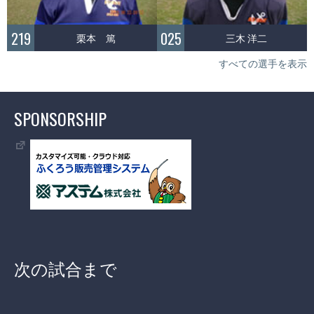
219
025
栗本 篤
三木 洋二
すべての選手を表示
SPONSORSHIP
次の試合まで