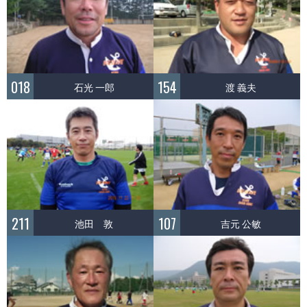
018
154
石光 一郎
渡 義夫
211
107
池田 敦
吉元 公敏