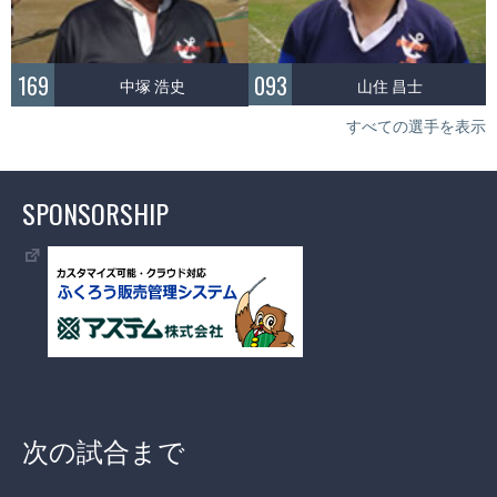
093
169
山住 昌士
中塚 浩史
すべての選手を表示
SPONSORSHIP
次の試合まで