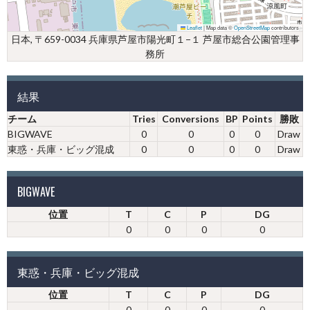
Leaflet
|
Map data ©
OpenStreetMap
contributors
日本, 〒659-0034 兵庫県芦屋市陽光町１−１ 芦屋市総合公園管理事
務所
結果
チーム
Tries
Conversions
BP
Points
勝敗
BIGWAVE
0
0
0
0
Draw
東惑・兵庫・ビッグ混成
0
0
0
0
Draw
BIGWAVE
位置
T
C
P
DG
0
0
0
0
東惑・兵庫・ビッグ混成
位置
T
C
P
DG
0
0
0
0