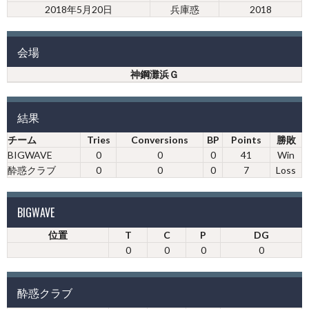
2018年5月20日
兵庫惑
2018
会場
神鋼灘浜Ｇ
結果
チーム
Tries
Conversions
BP
Points
勝敗
BIGWAVE
0
0
0
41
Win
酔惑クラブ
0
0
0
7
Loss
BIGWAVE
位置
T
C
P
DG
0
0
0
0
酔惑クラブ