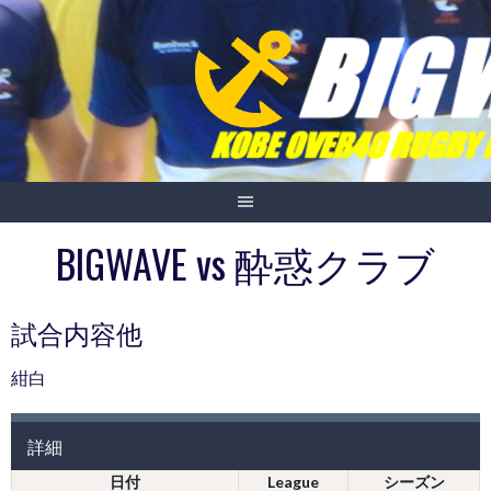
Skip
to
content
BIGWAVE vs 酔惑クラブ
試合内容他
紺白
詳細
日付
League
シーズン