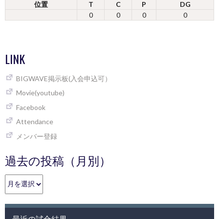
位置
T
C
P
DG
0
0
0
0
LINK
BIGWAVE掲示板(入会申込可）
Movie(youtube)
Facebook
Attendance
メンバー登録
過去の投稿（月別）
過
去
の
投
最近の試合結果