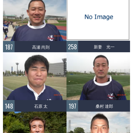
258
187
新妻 光一
高瀬 尚則
148
197
石原 太
桑村 達郎