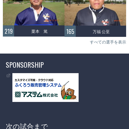
219
165
栗本 篤
万福 公至
すべての選手を表示
SPONSORSHIP
次の試合まで