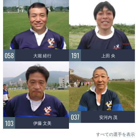
058
191
大堀 経行
上田 央
037
安河内 茂
103
伊藤 文美
すべての選手を表示