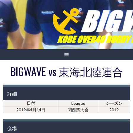
Skip
to
content
BIGWAVE vs 東海北陸連合
詳細
日付
League
シーズン
2019年4月14日
関西惑大会
2019
会場