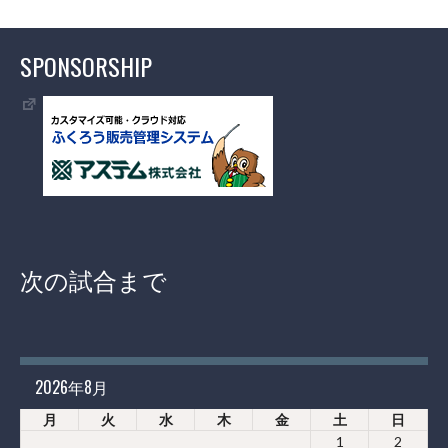
SPONSORSHIP
次の試合まで
2026年8月
月
火
水
木
金
土
日
1
2