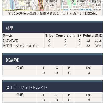
Leaflet
|
Map data ©
OpenStreetMap
contributors
〒561-0846 大阪府大阪市利倉東２丁目７ 利倉東2丁目22番1
結果
チーム
Tries
Conversions
BP
Points
勝敗
BIGWAVE
0
0
0
12
Loss
参丁目・ジェントルメン
0
0
0
22
Win
BIGWAVE
位置
T
C
P
DG
0
0
0
0
参丁目・ジェントルメン
位置
T
C
P
DG
0
0
0
0