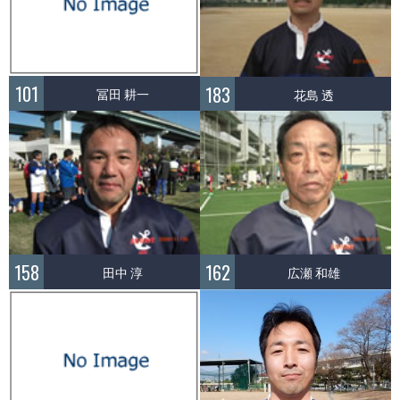
101
183
冨田 耕一
花島 透
158
162
田中 淳
広瀬 和雄