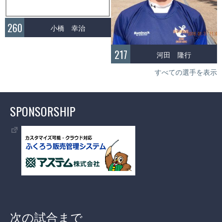
260
小橋 幸治
217
河田 隆行
すべての選手を表示
SPONSORSHIP
次の試合まで