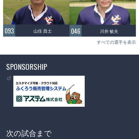
093
046
山住 昌士
川井 敏夫
すべての選手を表示
SPONSORSHIP
次の試合まで