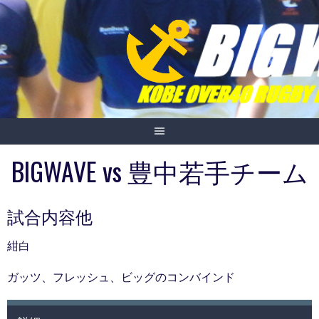
Skip
to
content
BIGWAVE vs 豊中若手チーム
試合内容他
紺白
ガッツ、フレッシュ、ビッグのコンバインド