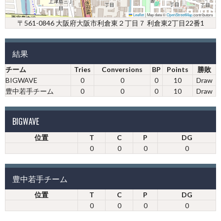
Leaflet
|
Map data ©
OpenStreetMap
contributors
〒561-0846 大阪府大阪市利倉東２丁目７ 利倉東2丁目22番1
結果
チーム
Tries
Conversions
BP
Points
勝敗
BIGWAVE
0
0
0
10
Draw
豊中若手チーム
0
0
0
10
Draw
BIGWAVE
位置
T
C
P
DG
0
0
0
0
豊中若手チーム
位置
T
C
P
DG
0
0
0
0