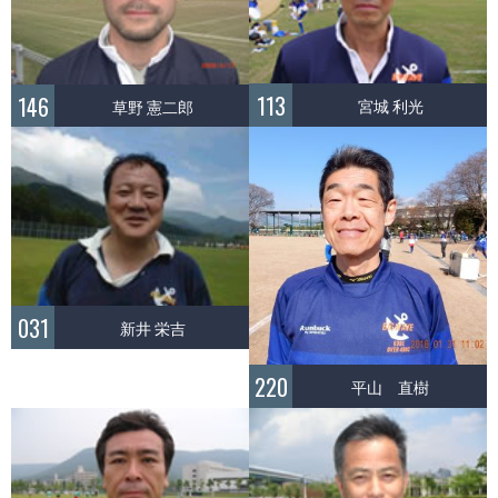
113
146
宮城 利光
草野 憲二郎
031
新井 栄吉
220
平山 直樹