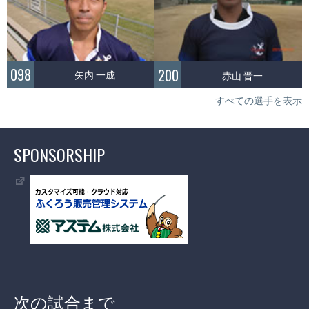
098
200
矢内 一成
赤山 晋一
すべての選手を表示
SPONSORSHIP
次の試合まで