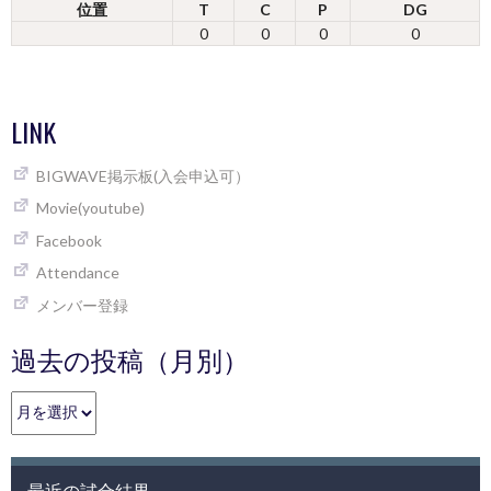
位置
T
C
P
DG
0
0
0
0
LINK
BIGWAVE掲示板(入会申込可）
Movie(youtube)
Facebook
Attendance
メンバー登録
過去の投稿（月別）
過
去
の
投
最近の試合結果