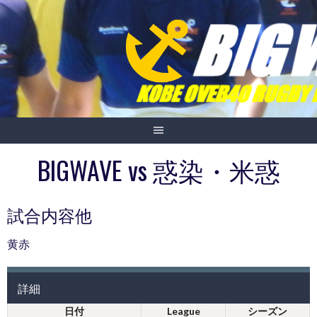
Skip
to
content
BIGWAVE vs 惑染・米惑
試合内容他
黄赤
詳細
日付
League
シーズン