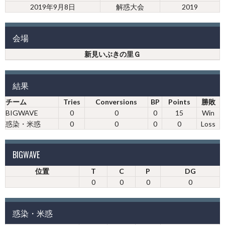
2019年9月8日
解惑大会
2019
会場
新見いぶきの里Ｇ
結果
チーム
Tries
Conversions
BP
Points
勝敗
BIGWAVE
0
0
0
15
Win
惑染・米惑
0
0
0
0
Loss
BIGWAVE
位置
T
C
P
DG
0
0
0
0
惑染・米惑