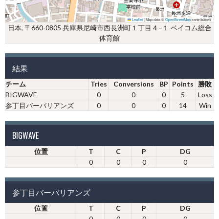
Leaflet
|
Map data ©
OpenStreetMap
contributors
日本, 〒660-0805 兵庫県尼崎市西長洲町１丁目４−１ ベイコム総合
体育館
結果
チーム
Tries
Conversions
BP
Points
勝敗
BIGWAVE
0
0
0
5
Loss
参丁目バーバリアンズ
0
0
0
14
Win
BIGWAVE
位置
T
C
P
DG
0
0
0
0
参丁目バーバリアンズ
位置
T
C
P
DG
0
0
0
0