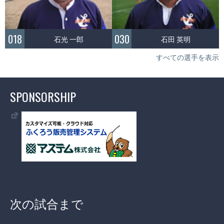
018
030
石光 一郎
石田 英明
すべての選手を表示
SPONSORSHIP
次の試合まで