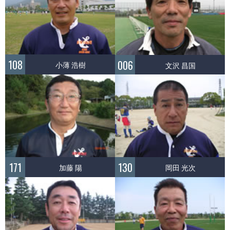
108
006
小薄 浩樹
文沢 昌国
171
130
加藤 陽
岡田 光次