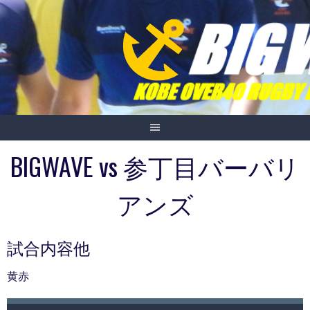
Skip
to
content
BIGWAVE vs 参丁目バーバリ
アンズ
試合内容他
黄赤