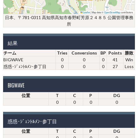
Leaflet
|
Map data ©
OpenStreetMap
contributors
日本、〒781-0311 高知県高知市春野町芳原２４８５ 公園管理事務
所
結果
チーム
Tries
Conversions
BP
Points
勝敗
BIGWAVE
0
0
0
41
Win
惑惑･ｼﾞｪﾝﾄﾙﾒﾝ･参丁目
0
0
0
27
Loss
BIGWAVE
位置
T
C
P
DG
0
0
0
0
惑惑･ｼﾞｪﾝﾄﾙﾒﾝ･参丁目
位置
T
C
P
DG
0
0
0
0