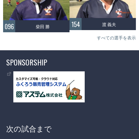
154
渡 義夫
096
柴田 勝
すべての選手を表示
SPONSORSHIP
次の試合まで