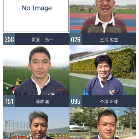
258
026
新妻 光一
三浦 広道
151
095
藤本 聡
今津 正雄