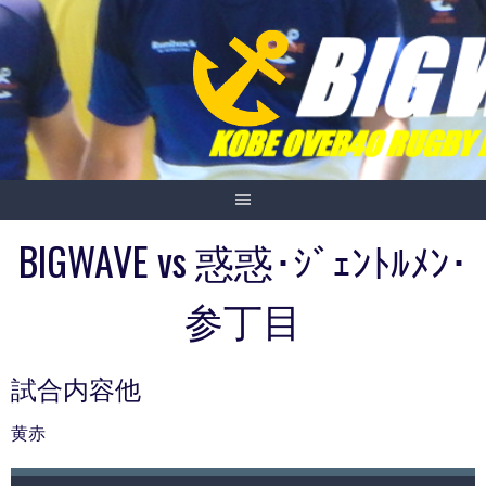
Skip
to
content
BIGWAVE vs 惑惑･ｼﾞｪﾝﾄﾙﾒﾝ･
参丁目
試合内容他
黄赤