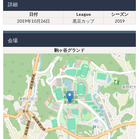
詳細
日付
League
シーズン
2019年10月26日
黒豆カップ
2019
会場
駒ヶ谷グランド