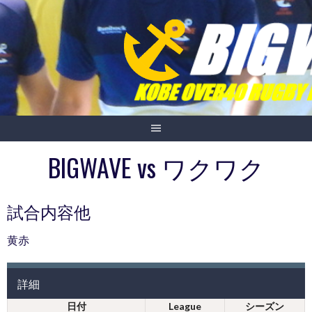
Skip
to
content
BIGWAVE vs ワクワク
試合内容他
黄赤
詳細
日付
League
シーズン