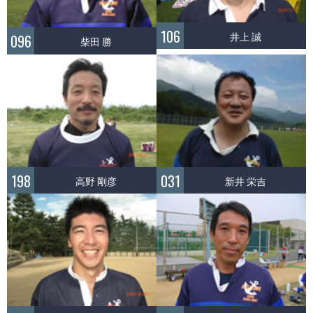
106
井上 誠
096
柴田 勝
198
031
高野 剛彦
新井 栄吉