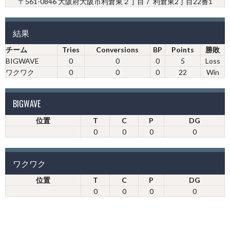
〒561-0846 大阪府大阪市利倉東２丁目７ 利倉東2丁目22番1
結果
チーム
Tries
Conversions
BP
Points
勝敗
BIGWAVE
0
0
0
5
Loss
ワクワク
0
0
0
22
Win
BIGWAVE
位置
T
C
P
DG
0
0
0
0
ワクワク
位置
T
C
P
DG
0
0
0
0