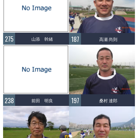
275
187
山添 幹緒
高瀬 尚則
238
197
前田 明良
桑村 達郎