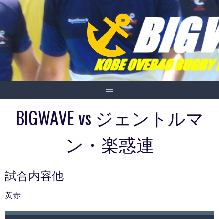
Skip
to
content
BIGWAVE vs ジェントルマ
ン・楽惑連
試合内容他
黄赤