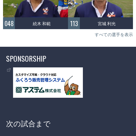
048
113
続木 和範
宮城 利光
すべての選手を表示
SPONSORSHIP
次の試合まで