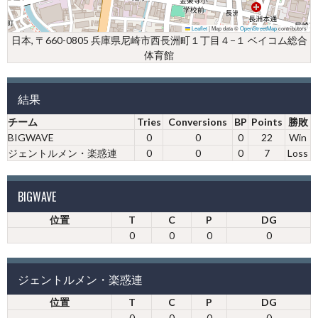
Leaflet
|
Map data ©
OpenStreetMap
contributors
日本, 〒660-0805 兵庫県尼崎市西長洲町１丁目４−１ ベイコム総合
体育館
結果
チーム
Tries
Conversions
BP
Points
勝敗
BIGWAVE
0
0
0
22
Win
ジェントルメン・楽惑連
0
0
0
7
Loss
BIGWAVE
位置
T
C
P
DG
0
0
0
0
ジェントルメン・楽惑連
位置
T
C
P
DG
0
0
0
0