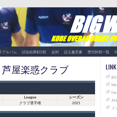
TO アルバム
試合結果&日程
会則
設立趣意書
歴代幹部一覧
C
E vs 芦屋楽惑クラブ
LINK
B
Mov
Fa
League
シーズン
At
クラブ選手権
2021
メ