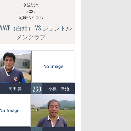
交流試合
2025
尼崎ベイコム
GWAVE（白紺） VS ジェントル
メンクラブ
260
高田 昇
小橋 幸治