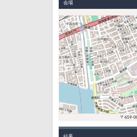
会場
〒659-
結果