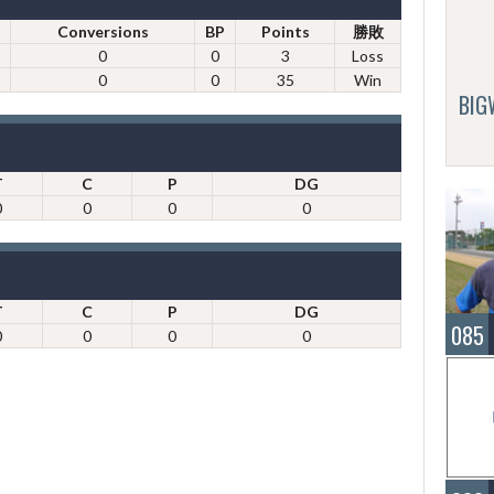
Conversions
BP
Points
勝敗
0
0
3
Loss
0
0
35
Win
BI
T
C
P
DG
0
0
0
0
T
C
P
DG
085
0
0
0
0