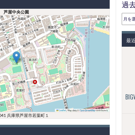
過
芦屋中央公園
過
去
の
投
最
稿
（月
別）
BI
Leaflet
|
Map data ©
OpenStreetMap
contributors
0041 兵庫県芦屋市若葉町１