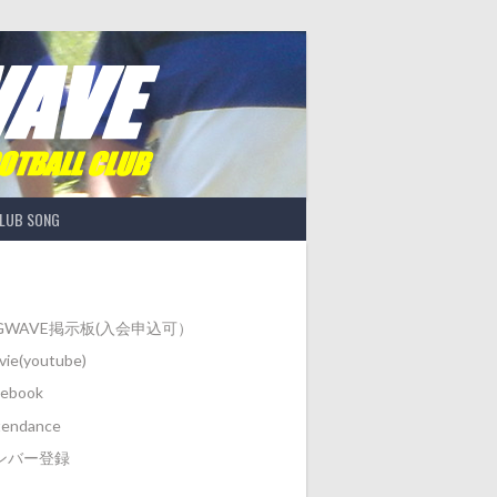
LUB SONG
IGWAVE掲示板(入会申込可）
ie(youtube)
cebook
tendance
ンバー登録