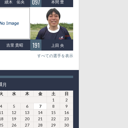
097
續木 佑央
本間 豊
191
吉里 貴昭
上田 央
すべての選手を表示
年8月
火
水
木
金
土
日
1
2
4
5
6
7
8
9
11
12
13
14
15
16
18
19
20
21
22
23
25
26
27
28
29
30