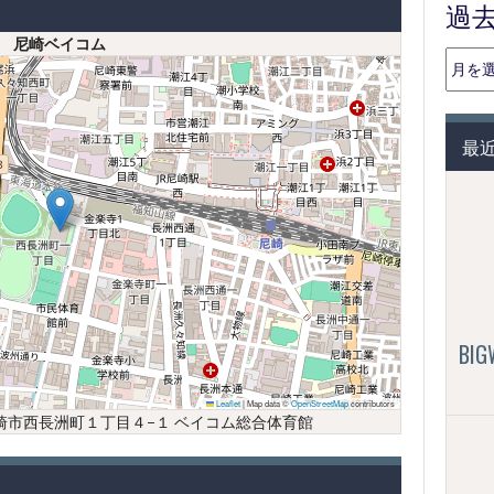
過
尼崎ベイコム
過
去
の
投
最
稿
（月
別）
BI
Leaflet
|
Map data ©
OpenStreetMap
contributors
庫県尼崎市西長洲町１丁目４−１ ベイコム総合体育館