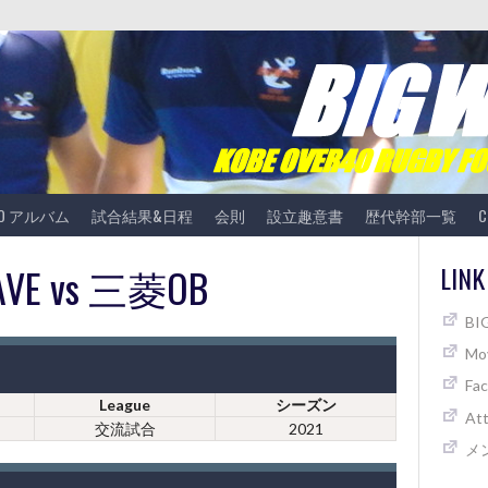
TO アルバム
試合結果&日程
会則
設立趣意書
歴代幹部一覧
C
AVE vs 三菱OB
LINK
B
Mov
Fa
League
シーズン
At
交流試合
2021
メ