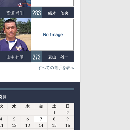
283
續木 佑央
高瀬 尚則
273
夏山 雄一
山中 伸明
すべての選手を表示
年8月
火
水
木
金
土
日
1
2
4
5
6
7
8
9
11
12
13
14
15
16