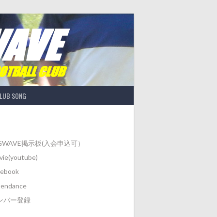
LUB SONG
IGWAVE掲示板(入会申込可）
ie(youtube)
cebook
tendance
ンバー登録