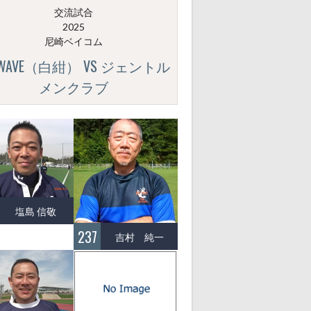
交流試合
2025
尼崎ベイコム
GWAVE（白紺） VS ジェントル
メンクラブ
塩島 信敬
237
吉村 純一