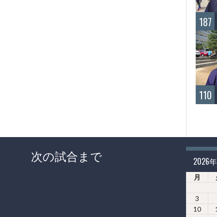
187
110
次の試合まで
2026
月
3
10