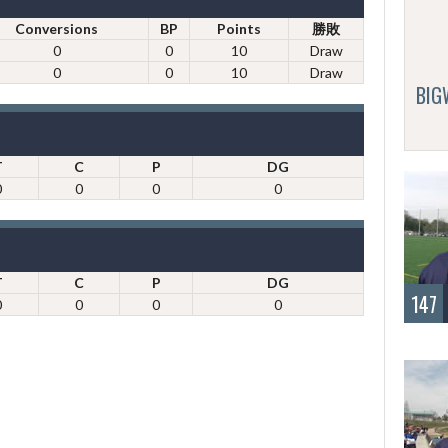
Conversions
BP
Points
勝敗
0
0
10
Draw
0
0
10
Draw
BI
T
C
P
DG
0
0
0
0
T
C
P
DG
147
0
0
0
0