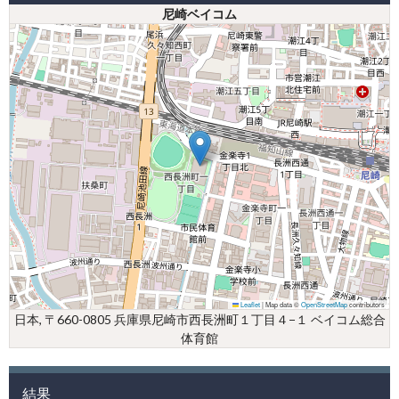
尼崎ベイコム
Leaflet
|
Map data ©
OpenStreetMap
contributors
日本, 〒660-0805 兵庫県尼崎市西長洲町１丁目４−１ ベイコム総合
体育館
結果