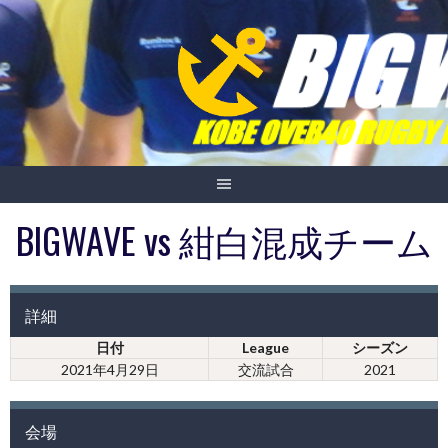
Skip
to
content
BIGWAVE vs 紺白混成チーム
詳細
日付
League
シーズン
2021年4月29日
交流試合
2021
会場