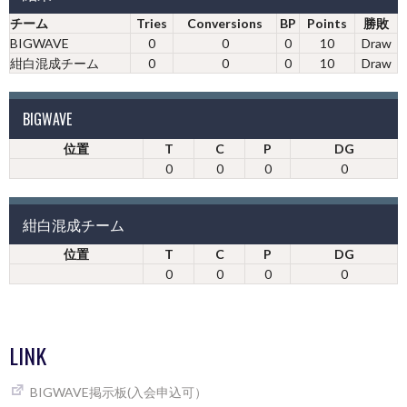
チーム
Tries
Conversions
BP
Points
勝敗
BIGWAVE
0
0
0
10
Draw
紺白混成チーム
0
0
0
10
Draw
BIGWAVE
位置
T
C
P
DG
0
0
0
0
紺白混成チーム
位置
T
C
P
DG
0
0
0
0
LINK
BIGWAVE掲示板(入会申込可）