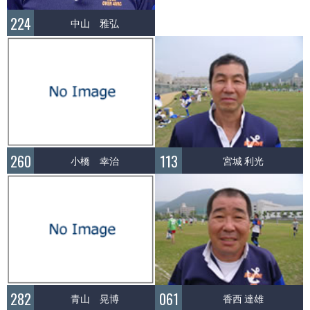
224
中山 雅弘
260
113
小橋 幸治
宮城 利光
282
061
青山 晃博
香西 達雄