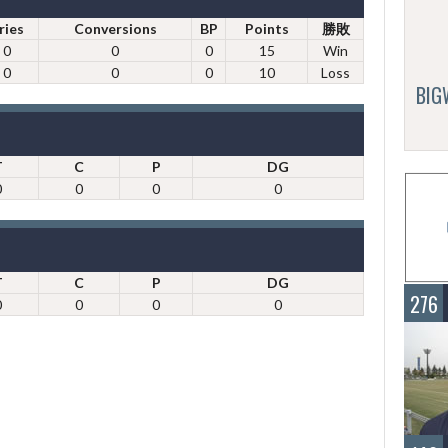
ries
Conversions
BP
Points
勝敗
0
0
0
15
Win
0
0
0
10
Loss
BI
T
C
P
DG
0
0
0
0
T
C
P
DG
276
0
0
0
0