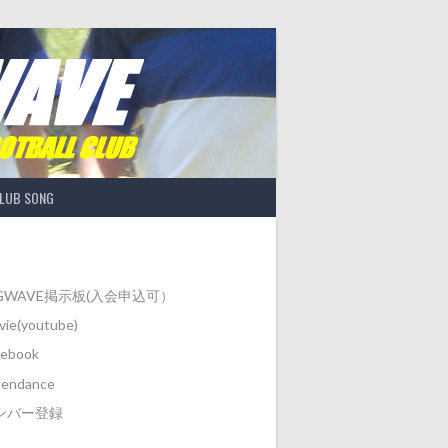
LUB SONG
IGWAVE掲示板(入会申込可）
ie(youtube)
cebook
tendance
ンバー登録