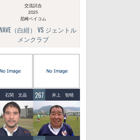
交流試合
2025
尼崎ベイコム
GWAVE（白紺） VS ジェントル
メンクラブ
267
石関 文晶
井上 智晴