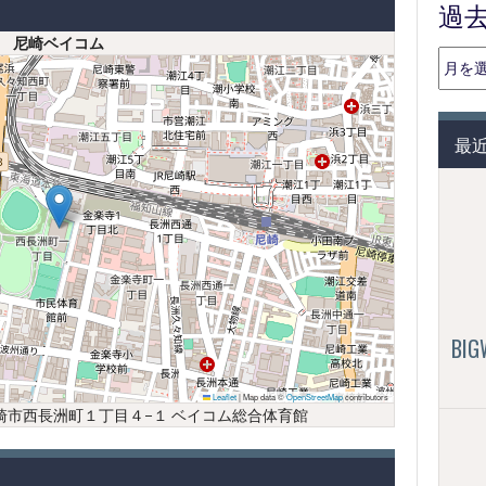
過
尼崎ベイコム
過
去
の
投
最
稿
（月
別）
BI
Leaflet
|
Map data ©
OpenStreetMap
contributors
庫県尼崎市西長洲町１丁目４−１ ベイコム総合体育館