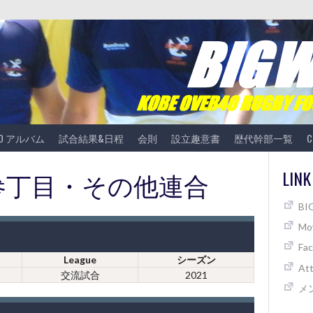
TO アルバム
試合結果&日程
会則
設立趣意書
歴代幹部一覧
C
 vs 参丁目・その他連合
LINK
B
Mov
Fa
League
シーズン
At
交流試合
2021
メ