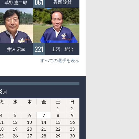
061
香西 達雄
草野 憲二郎
221
上沼 雄治
井波 昭幸
すべての選手を表示
年8月
火
水
木
金
土
日
1
2
4
5
6
7
8
9
11
12
13
14
15
16
18
19
20
21
22
23
25
26
27
28
29
30