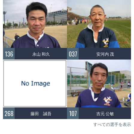
136
037
永山 和久
安河内 茂
268
107
藤田 誠吾
吉元 公敏
すべての選手を表示