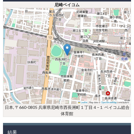
尼崎ベイコム
Leaflet
|
Map data ©
OpenStreetMap
contributors
日本, 〒660-0805 兵庫県尼崎市西長洲町１丁目４−１ ベイコム総合
体育館
結果