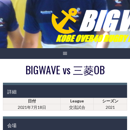
Skip
to
content
BIGWAVE vs 三菱OB
詳細
日付
League
シーズン
2021年7月18日
交流試合
2021
会場