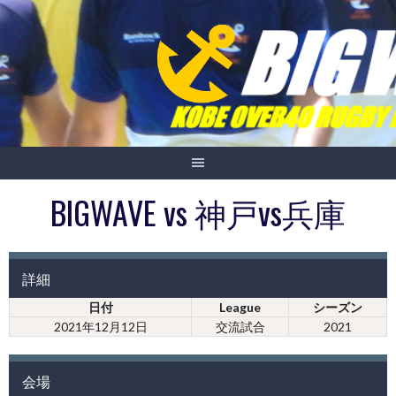
Skip
to
content
BIGWAVE vs 神戸vs兵庫
詳細
日付
League
シーズン
2021年12月12日
交流試合
2021
会場