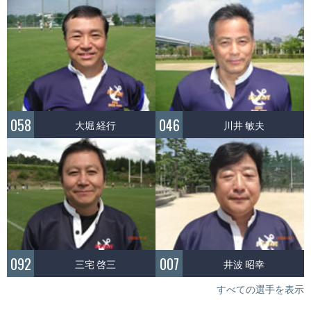
058
046
大堀 経行
川井 敏夫
092
007
三宅 啓三
井波 昭幸
すべての選手を表示