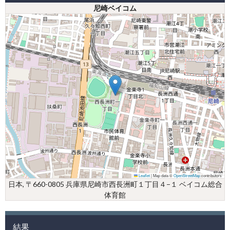
尼崎ベイコム
Leaflet
|
Map data ©
OpenStreetMap
contributors
日本, 〒660-0805 兵庫県尼崎市西長洲町１丁目４−１ ベイコム総合
体育館
結果