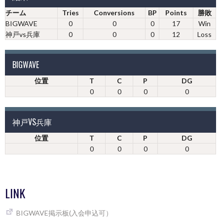
チーム
Tries
Conversions
BP
Points
勝敗
BIGWAVE
0
0
0
17
Win
神戸vs兵庫
0
0
0
12
Loss
BIGWAVE
位置
T
C
P
DG
0
0
0
0
神戸VS兵庫
位置
T
C
P
DG
0
0
0
0
LINK
BIGWAVE掲示板(入会申込可）