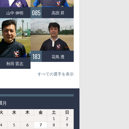
085
高田 昇
山中 伸明
183
花島 透
秋田 晋志
すべての選手を表示
年8月
火
水
木
金
土
日
1
2
4
5
6
7
8
9