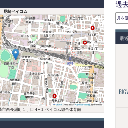
過
尼崎ベイコム
過
去
の
投
最
稿
（月
別）
BI
Leaflet
|
Map data ©
OpenStreetMap
contributors
庫県尼崎市西長洲町１丁目４−１ ベイコム総合体育館