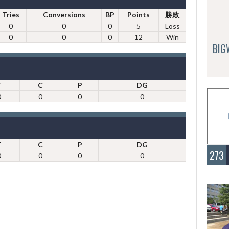
Tries
Conversions
BP
Points
勝敗
0
0
0
5
Loss
0
0
0
12
Win
BI
T
C
P
DG
0
0
0
0
T
C
P
DG
273
0
0
0
0