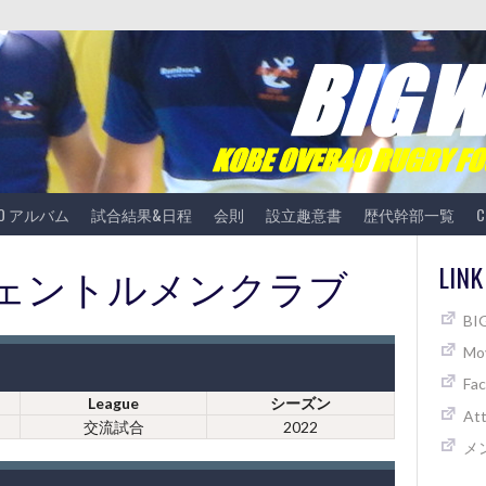
TO アルバム
試合結果&日程
会則
設立趣意書
歴代幹部一覧
C
vs ジェントルメンクラブ
LINK
B
Mov
Fa
League
シーズン
At
交流試合
2022
メ