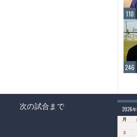
110
246
次の試合まで
2026
月
3