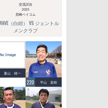
交流試合
2025
尼崎ベイコム
GWAVE（白紺） VS ジェントル
メンクラブ
夏山 雄一
220
平山 直樹