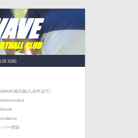
LUB SONG
IGWAVE掲示板(入会申込可）
ie(youtube)
cebook
tendance
ンバー登録