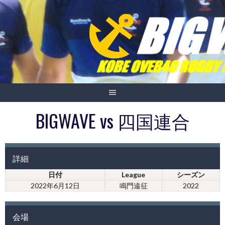
Skip
to
content
BIGWAVE vs 四国連合
詳細
日付
League
シーズン
2022年6月12日
鳴門遠征
2022
会場