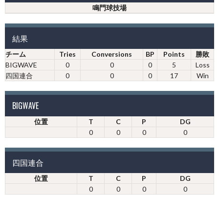
鳴門球技場
結果
チーム
Tries
Conversions
BP
Points
勝敗
BIGWAVE
0
0
0
5
Loss
四国連合
0
0
0
17
Win
BIGWAVE
位置
T
C
P
DG
0
0
0
0
四国連合
位置
T
C
P
DG
0
0
0
0