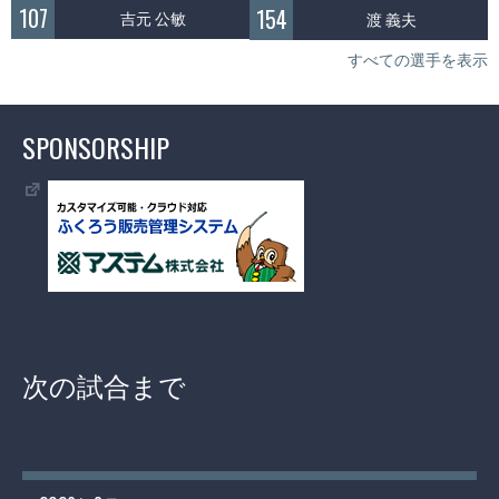
107
154
吉元 公敏
渡 義夫
すべての選手を表示
SPONSORSHIP
次の試合まで