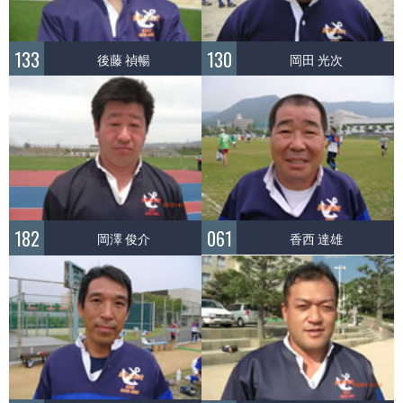
133
130
後藤 禎暢
岡田 光次
061
182
香西 達雄
岡澤 俊介