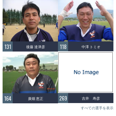
118
131
中澤 トミオ
後藤 達津彦
269
164
吉井 寿彦
廣畑 恵正
すべての選手を表示