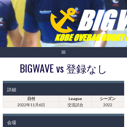
Skip
to
content
BIGWAVE vs 登録なし
詳細
日付
League
シーズン
2022年11月6日
交流試合
2022
会場