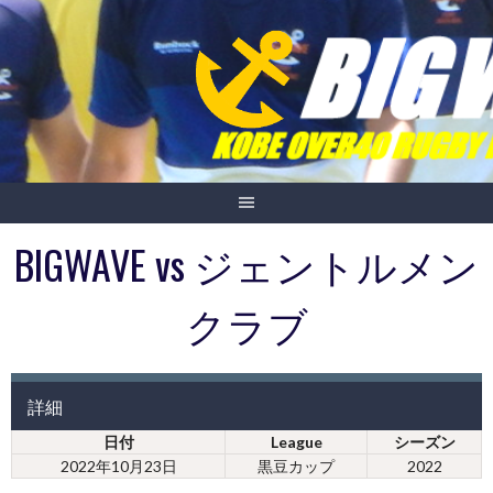
Skip
to
content
BIGWAVE vs ジェントルメン
クラブ
詳細
日付
League
シーズン
2022年10月23日
黒豆カップ
2022