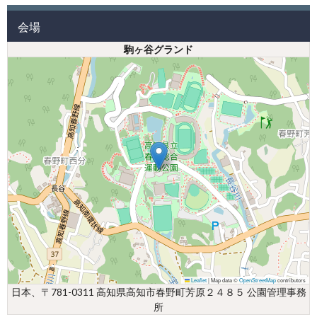
会場
駒ヶ谷グランド
Leaflet
|
Map data ©
OpenStreetMap
contributors
日本、〒781-0311 高知県高知市春野町芳原２４８５ 公園管理事務
所