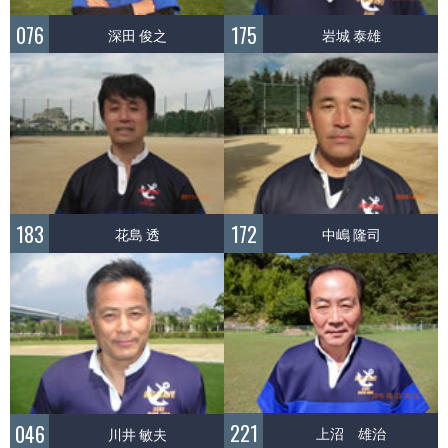
076
175
深田 俊之
岩城 泰雄
183
172
花島 透
中嶋 隆司
221
046
上沼 雄治
川井 敏夫