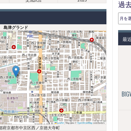
過
過
去
島津グランド
の
投
最
稿
（月
別）
BI
Leaflet
|
Map data ©
OpenStreetMap
contributors
5 京都府京都市中京区西ノ京徳大寺町