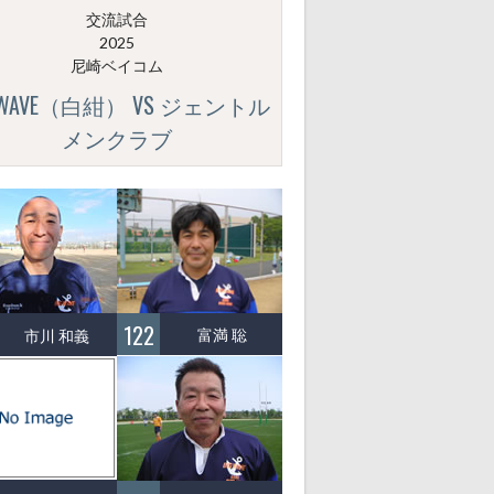
交流試合
2025
尼崎ベイコム
GWAVE（白紺） VS ジェントル
メンクラブ
122
富満 聡
市川 和義