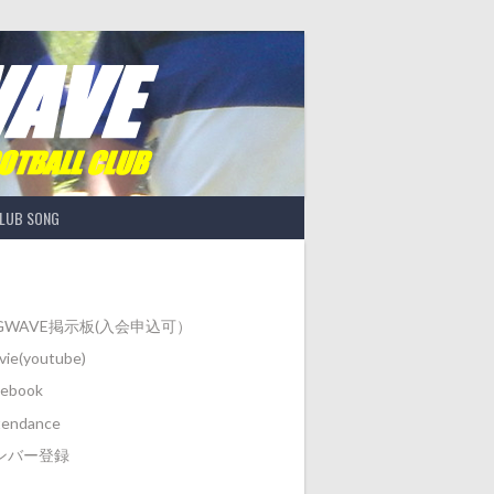
LUB SONG
IGWAVE掲示板(入会申込可）
ie(youtube)
cebook
tendance
ンバー登録