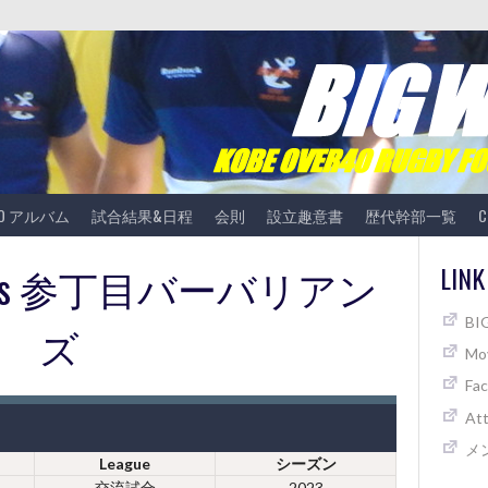
TO アルバム
試合結果&日程
会則
設立趣意書
歴代幹部一覧
C
黄) vs 参丁目バーバリアン
LINK
B
ズ
Mov
Fa
At
メ
League
シーズン
交流試合
2023