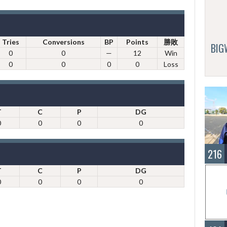
Tries
Conversions
BP
Points
勝敗
BI
0
0
—
12
Win
0
0
0
0
Loss
T
C
P
DG
0
0
0
0
216
T
C
P
DG
0
0
0
0