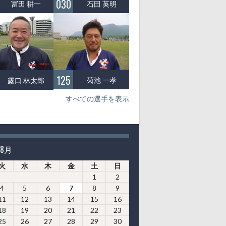
030
冨田 耕一
石田 英明
125
菊池 一孝
露口 林太郎
すべての選手を表示
年8月
火
水
木
金
土
日
1
2
4
5
6
7
8
9
11
12
13
14
15
16
18
19
20
21
22
23
25
26
27
28
29
30