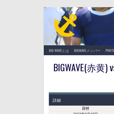
Skip
to
content
BIG WAVEとは
BIGWAVEメンバー
PHO
BIGWAVE(赤
詳細
日付
2023年9月18日