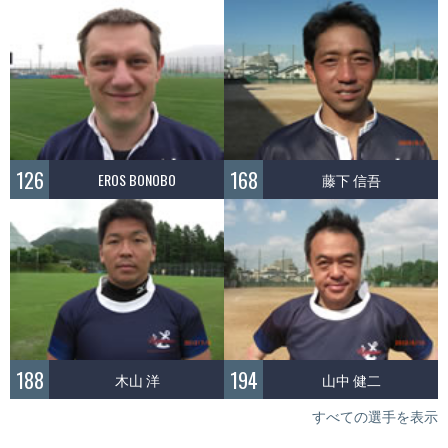
126
168
EROS BONOBO
藤下 信吾
188
194
木山 洋
山中 健二
すべての選手を表示