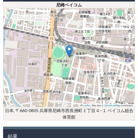
尼崎ベイコム
Leaflet
|
Map data ©
OpenStreetMap
contributors
日本, 〒660-0805 兵庫県尼崎市西長洲町１丁目４−１ ベイコム総合
体育館
結果