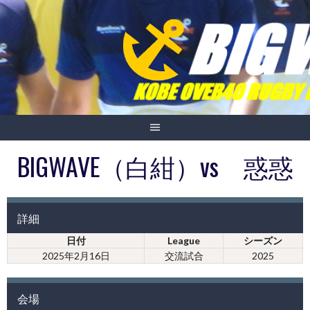
Skip
to
content
BIGWAVE（白紺）vs 惑惑
詳細
日付
League
シーズン
2025年2月16日
交流試合
2025
会場