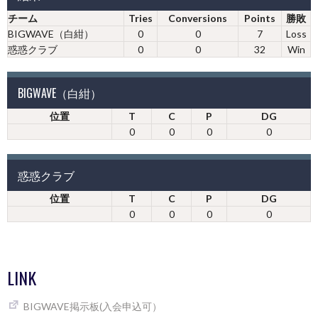
チーム
Tries
Conversions
Points
勝敗
BIGWAVE（白紺）
0
0
7
Loss
惑惑クラブ
0
0
32
Win
BIGWAVE（白紺）
位置
T
C
P
DG
0
0
0
0
惑惑クラブ
位置
T
C
P
DG
0
0
0
0
LINK
BIGWAVE掲示板(入会申込可）