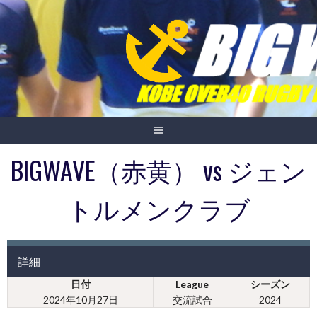
Skip
to
content
BIGWAVE（赤黄） vs ジェン
トルメンクラブ
詳細
日付
League
シーズン
2024年10月27日
交流試合
2024