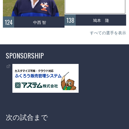
138
鳩本 隆
124
中西 智
すべての選手を表示
SPONSORSHIP
次の試合まで