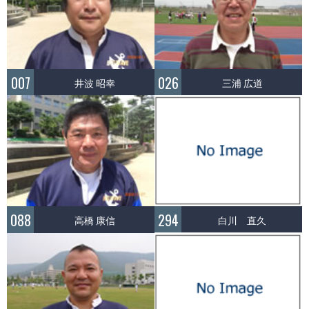
007
026
井波 昭幸
三浦 広道
294
088
白川 直久
高橋 康信