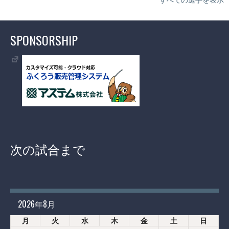
SPONSORSHIP
次の試合まで
2026年8月
月
火
水
木
金
土
日