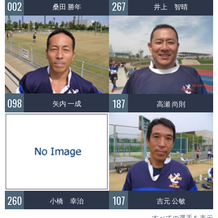
002
267
桑田 勝年
井上 智晴
098
187
矢内 一成
高瀬 尚則
260
107
小橋 幸治
吉元 公敏
すべての選手を表示