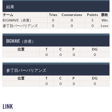
結果
チーム
Tries
Conversions
Points
勝敗
BIGWAVE（赤黄）
0
0
5
Win
参丁目バーバリアンズ
0
0
0
Loss
BIGWAVE（赤黄）
位置
T
C
P
DG
0
0
0
0
参丁目バーバリアンズ
位置
T
C
P
DG
0
0
0
0
LINK