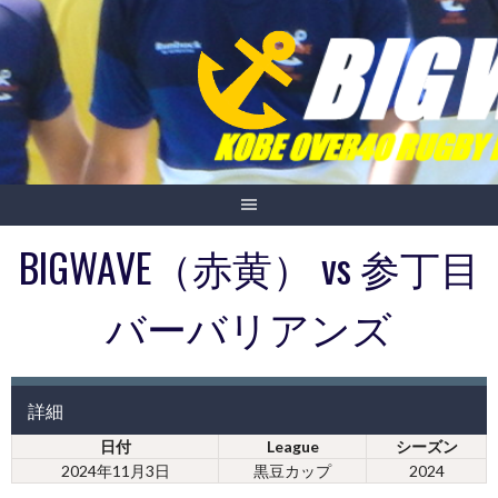
Skip
to
content
BIGWAVE（赤黄） vs 参丁目
バーバリアンズ
詳細
日付
League
シーズン
2024年11月3日
黒豆カップ
2024