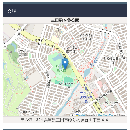
会場
三田駒ヶ谷公園
Leaflet
|
Map data ©
OpenStreetMap
contributors
〒669-1324 兵庫県三田市ゆりのき台１丁目４４