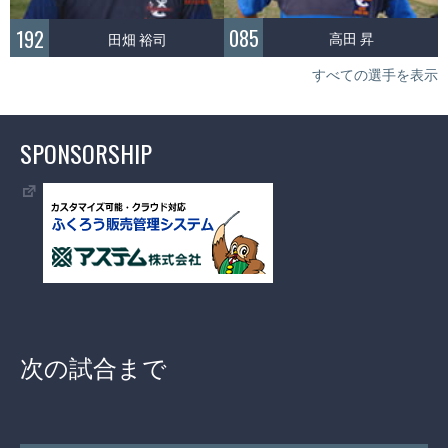
085
192
高田 昇
田畑 裕司
すべての選手を表示
SPONSORSHIP
次の試合まで