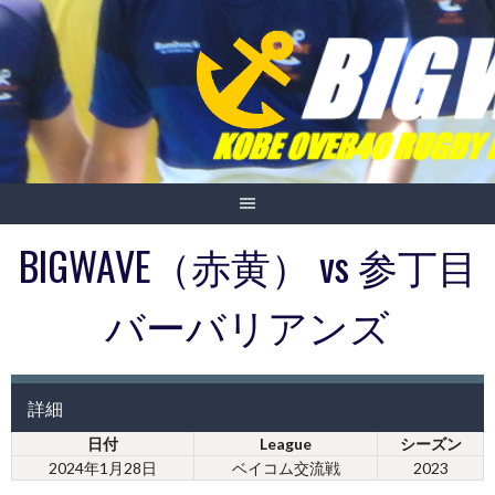
Skip
to
content
BIGWAVE（赤黄） vs 参丁目
バーバリアンズ
詳細
日付
League
シーズン
2024年1月28日
ベイコム交流戦
2023