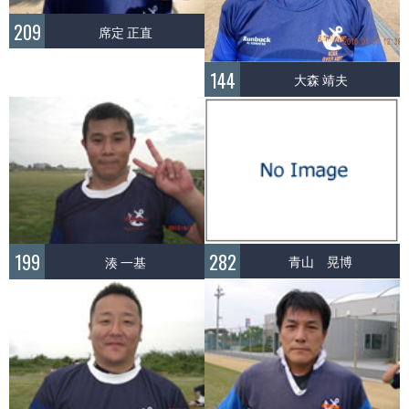
209
席定 正直
144
大森 靖夫
282
199
青山 晃博
湊 一基