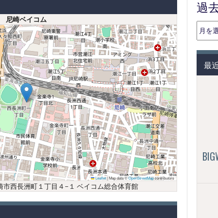
過
尼崎ベイコム
過
去
の
投
最
稿
（月
別）
BI
Leaflet
|
Map data ©
OpenStreetMap
contributors
庫県尼崎市西長洲町１丁目４−１ ベイコム総合体育館