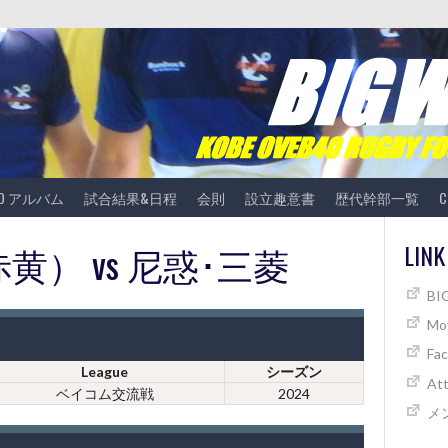
TO アルバム
試合結果&日程
会則
設立趣意書
歴代幹部一覧
C
（赤黄） vs 尼惑･三菱
LINK
B
Mov
Fa
League
シーズン
At
ベイコム交流戦
2024
メ