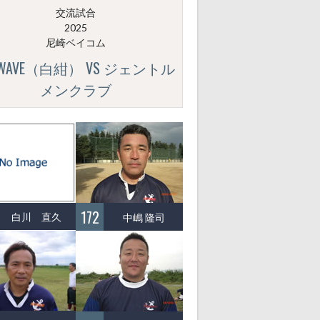
交流試合
2025
尼崎ベイコム
GWAVE（白紺） VS ジェントル
メンクラブ
172
白川 直久
中嶋 隆司