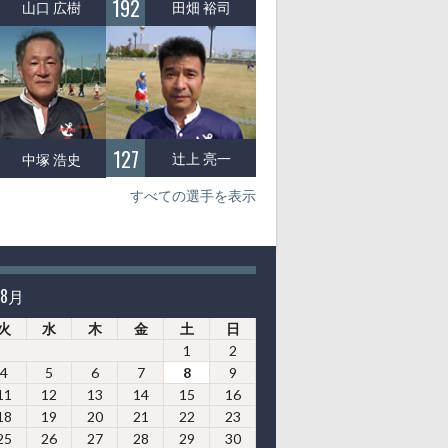
192
山口 広樹
田畑 裕司
127
辻上 亮一
中塚 浩史
すべての選手を表示
年8月
火
水
木
金
土
日
1
2
4
5
6
7
8
9
11
12
13
14
15
16
18
19
20
21
22
23
25
26
27
28
29
30