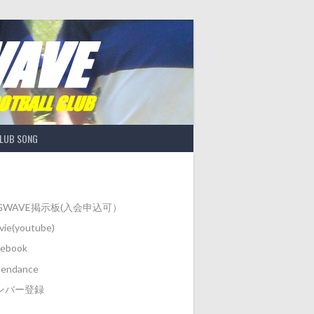
LUB SONG
IGWAVE掲示板(入会申込可）
ie(youtube)
cebook
tendance
ンバー登録