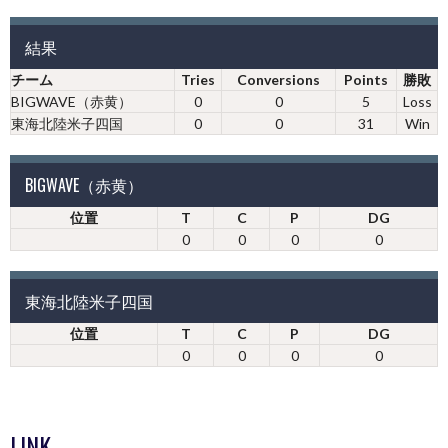
結果
チーム
Tries
Conversions
Points
勝敗
BIGWAVE（赤黄）
0
0
5
Loss
東海北陸米子四国
0
0
31
Win
BIGWAVE（赤黄）
位置
T
C
P
DG
0
0
0
0
東海北陸米子四国
位置
T
C
P
DG
0
0
0
0
LINK