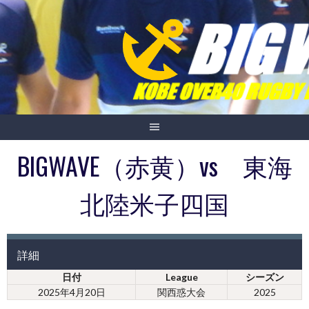
Skip
to
content
BIGWAVE（赤黄）vs 東海
北陸米子四国
詳細
日付
League
シーズン
2025年4月20日
関西惑大会
2025