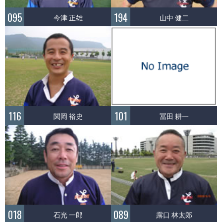
095
194
今津 正雄
山中 健二
116
101
関岡 裕史
冨田 耕一
018
089
石光 一郎
露口 林太郎