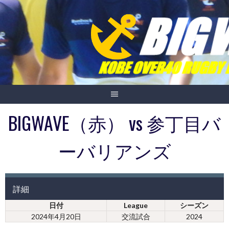
Skip
to
content
BIGWAVE（赤） vs 参丁目バ
ーバリアンズ
詳細
日付
League
シーズン
2024年4月20日
交流試合
2024