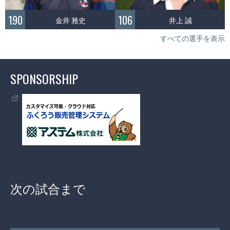
190
106
金井 雅史
井上 誠
すべての選手を表示
SPONSORSHIP
次の試合まで