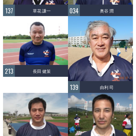
137
034
草花 謙一
奥谷 潤
213
長田 健策
139
由利 司