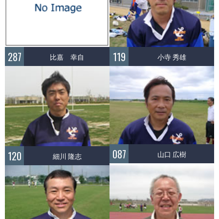
287
119
比嘉 幸自
小寺 秀雄
087
山口 広樹
120
細川 隆志