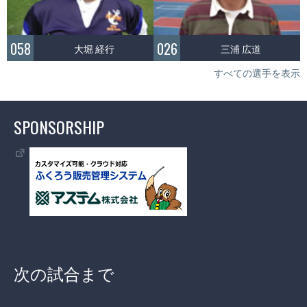
058
026
大堀 経行
三浦 広道
すべての選手を表示
SPONSORSHIP
次の試合まで