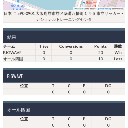
Leaflet
|
Map data ©
OpenStreetMap
contributors
日本, 〒590-0901 大阪府堺市堺区築港八幡町１４５ 市立サッカー・
ナショナルトレーニングセンタ
結果
チーム
Tries
Conversions
Points
勝敗
BIGWAVE
0
0
20
Win
オール四国
0
0
10
Loss
BIGWAVE
位置
T
C
P
DG
0
0
0
0
オール四国
位置
T
C
P
DG
0
0
0
0