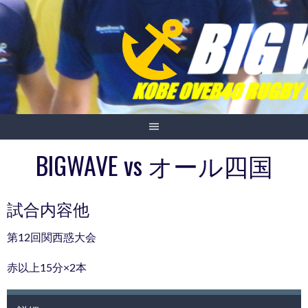
Skip
to
content
BIGWAVE vs オール四国
試合内容他
第12回関西惑大会
赤以上15分×2本