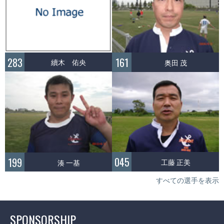
283
161
續木 佑央
奥田 茂
045
199
工藤 正美
湊 一基
すべての選手を表示
SPONSORSHIP