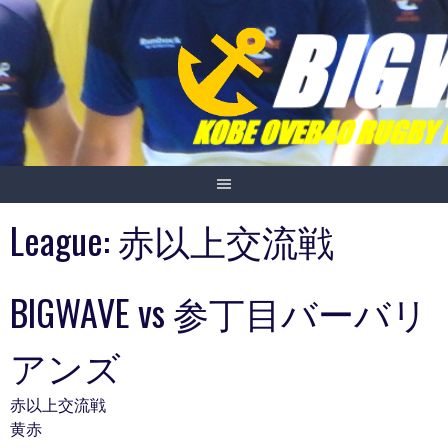
Skip
to
content
League:
赤以上交流戦
BIGWAVE vs 参丁目バーバリ
アンズ
赤以上交流戦
黄赤