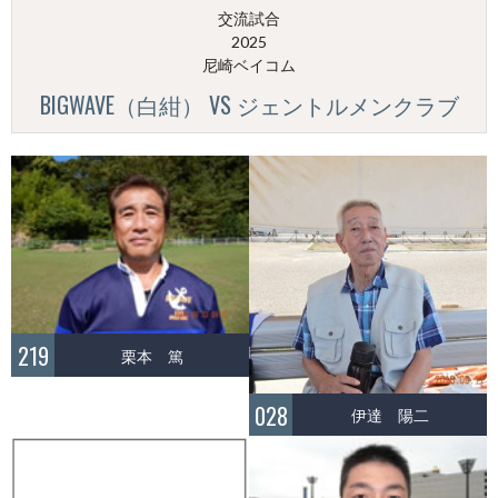
交流試合
2025
尼崎ベイコム
BIGWAVE（白紺） VS ジェントルメンクラブ
219
栗本 篤
028
伊達 陽二