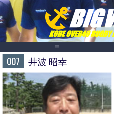
Skip
to
content
007
井波 昭幸