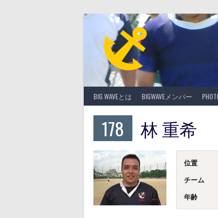
Skip
to
content
BIG WAVEとは
BIGWAVEメンバー
PHO
178
林 重希
位置
チーム
年齢