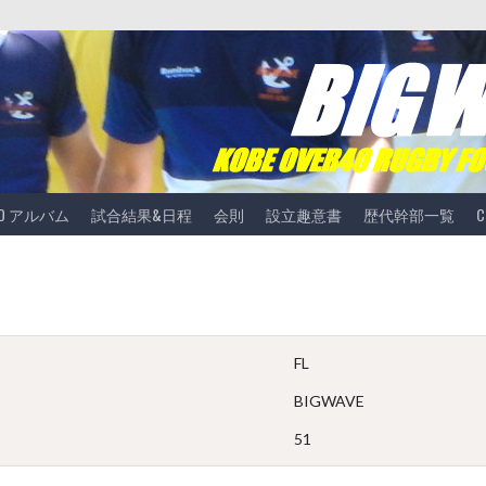
TO アルバム
試合結果&日程
会則
設立趣意書
歴代幹部一覧
C
FL
BIGWAVE
51