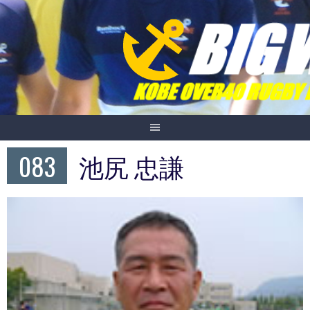
Skip
to
content
083
池尻 忠謙