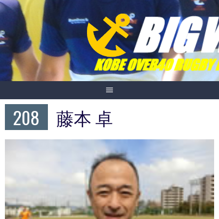
Skip
to
content
208
藤本 卓