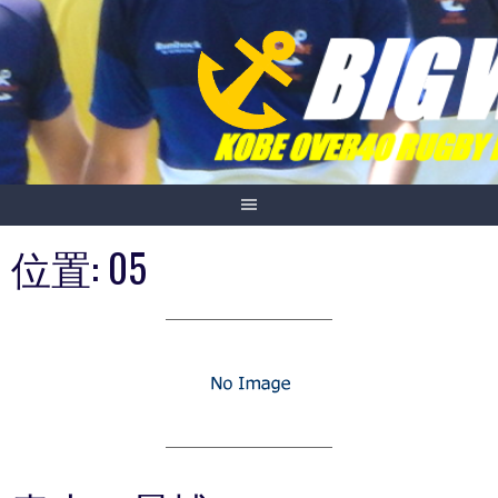
Skip
to
content
位置:
05