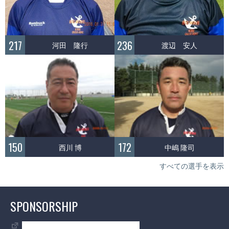
217
236
河田 隆行
渡辺 安人
150
172
西川 博
中嶋 隆司
すべての選手を表示
SPONSORSHIP