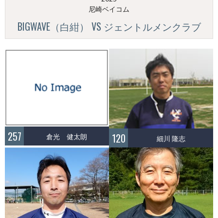
尼崎ベイコム
BIGWAVE（白紺） VS ジェントルメンクラブ
257
倉光 健太朗
120
細川 隆志