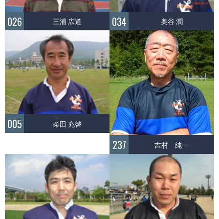
026
034
三浦 広道
奥谷 潤
005
柴田 充啓
237
吉村 純一