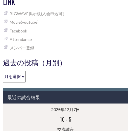
NAVIGATION
LINK
BIGWAVE掲示板(入会申込可）
Movie(youtube)
Facebook
Attendance
メンバー登録
過去の投稿（月別）
過
去
の
投
最近の試合結果
稿
（月
2025年12月7日
別）
10
-
5
交流試合