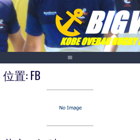
Skip
to
content
位置:
FB