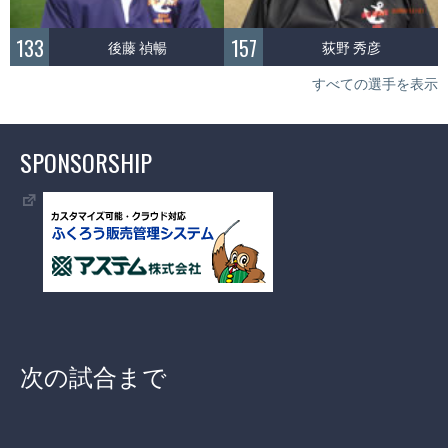
133
157
後藤 禎暢
荻野 秀彦
すべての選手を表示
SPONSORSHIP
次の試合まで