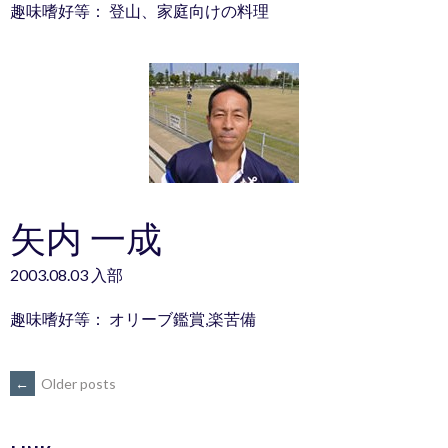
趣味嗜好等： 登山、家庭向けの料理
矢内 一成
2003.08.03 入部
趣味嗜好等： オリーブ鑑賞,楽苦備
POSTS
←
Older posts