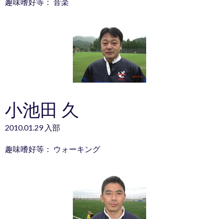
趣味嗜好等： 音楽
小池田 久
2010.01.29 入部
趣味嗜好等： ウォーキング