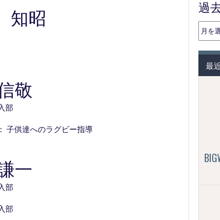
過
 知昭
過
去
の
投
最
稿
（月
 信敬
別）
2 入部
： 子供達へのラグビー指導
BI
 謙一
7 入部
7 入部