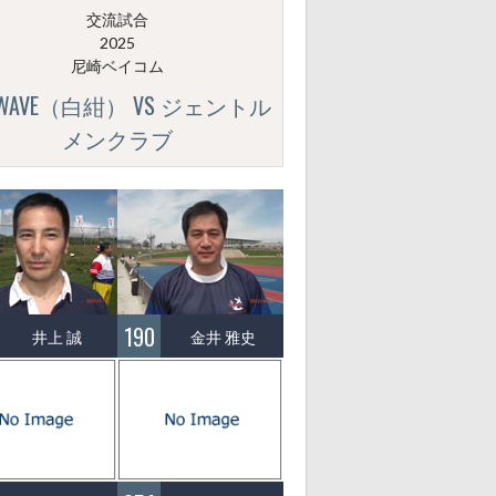
交流試合
2025
尼崎ベイコム
GWAVE（白紺） VS ジェントル
メンクラブ
190
井上 誠
金井 雅史