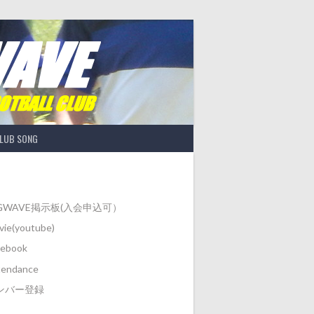
LUB SONG
IGWAVE掲示板(入会申込可）
ie(youtube)
cebook
tendance
ンバー登録