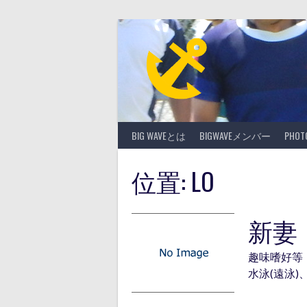
Skip
to
content
BIG WAVEとは
BIGWAVEメンバー
PHO
位置:
LO
新妻
趣味嗜好等
水泳(遠泳