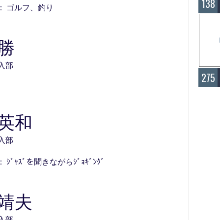
138
： ゴルフ、釣り
 勝
1 入部
275
 英和
3 入部
ｼﾞｬｽﾞを聞きながらｼﾞｮｷﾞﾝｸﾞ
 靖夫
6 入部