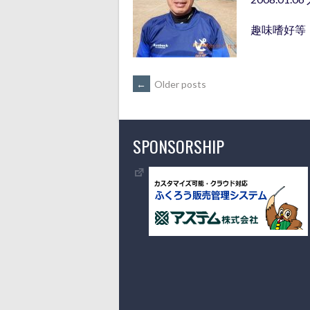
趣味嗜好等
POSTS
←
Older posts
NAVIGATION
SPONSORSHIP