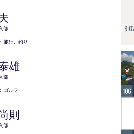
義夫
BI
9 入部
： 旅行、釣り
 泰雄
5 入部
106
： ゴルフ
 尚則
1 入部