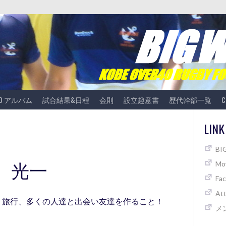
TO アルバム
試合結果&日程
会則
設立趣意書
歴代幹部一覧
C
LINK
B
 光一
Mov
Fa
At
)、旅行、多くの人達と出会い友達を作ること！
メ