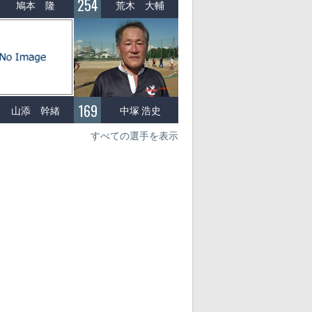
254
鳩本 隆
荒木 大輔
169
山添 幹緒
中塚 浩史
すべての選手を表示