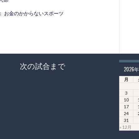
： お金のかからないスポーツ
次の試合まで
2026
月
3
10
17
24
31
« 12月