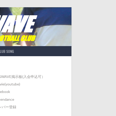
LUB SONG
IGWAVE掲示板(入会申込可）
ie(youtube)
cebook
tendance
ンバー登録