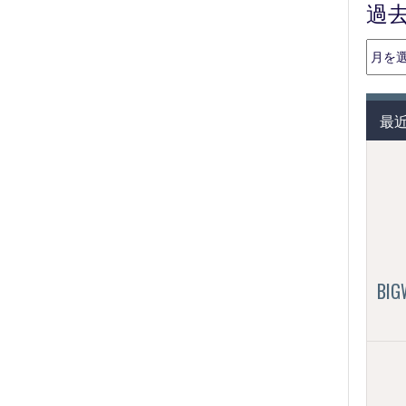
過
過
去
の
投
最
稿
（月
別）
BI