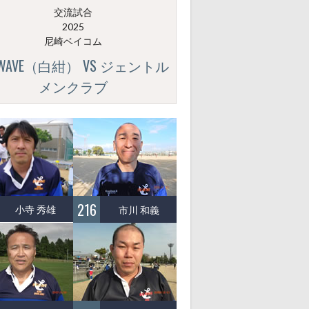
交流試合
2025
尼崎ベイコム
GWAVE（白紺） VS ジェントル
メンクラブ
216
小寺 秀雄
市川 和義