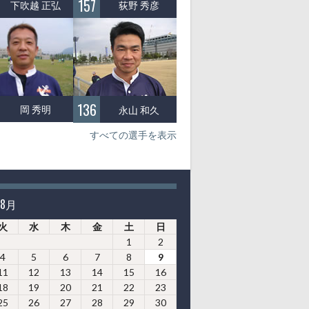
157
下吹越 正弘
荻野 秀彦
136
岡 秀明
永山 和久
すべての選手を表示
年8月
火
水
木
金
土
日
1
2
4
5
6
7
8
9
11
12
13
14
15
16
18
19
20
21
22
23
25
26
27
28
29
30