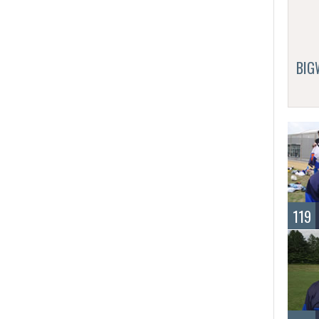
BI
119