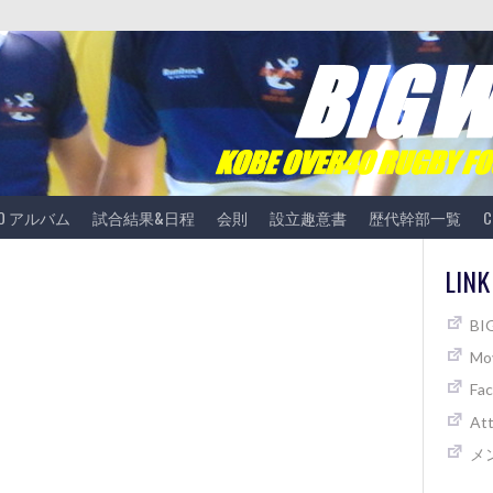
TO アルバム
試合結果&日程
会則
設立趣意書
歴代幹部一覧
C
LINK
B
Mov
Fa
At
メ