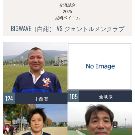
交流試合
2025
尼崎ベイコム
BIGWAVE（白紺） VS ジェントルメンクラブ
105
全 明康
124
中西 智