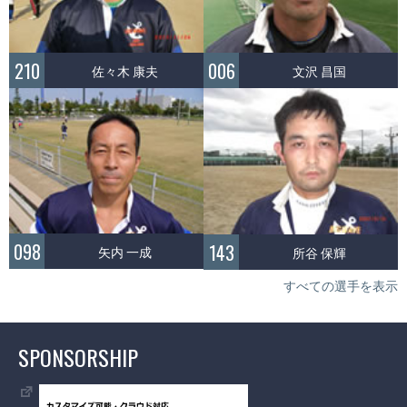
210
006
佐々木 康夫
文沢 昌国
098
143
矢内 一成
所谷 保輝
すべての選手を表示
SPONSORSHIP