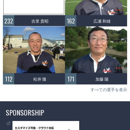
232
162
吉里 貴昭
広瀬 和雄
112
171
松井 隆
加藤 陽
すべての選手を表示
SPONSORSHIP