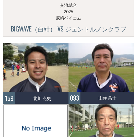
交流試合
2025
尼崎ベイコム
BIGWAVE（白紺） VS ジェントルメンクラブ
093
159
山住 昌士
北川 克史