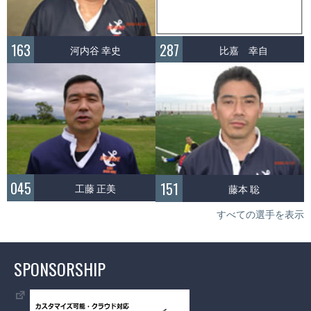
287
163
比嘉 幸自
河内谷 幸史
045
151
工藤 正美
藤本 聡
すべての選手を表示
SPONSORSHIP