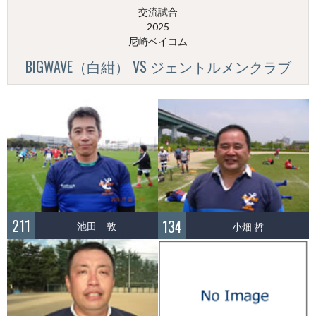
交流試合
2025
尼崎ベイコム
BIGWAVE（白紺） VS ジェントルメンクラブ
211
134
池田 敦
小畑 哲