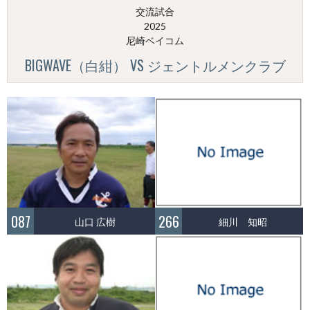
交流試合
2025
尼崎ベイコム
BIGWAVE（白紺） VS ジェントルメンクラブ
087
266
山口 広樹
細川 知昭