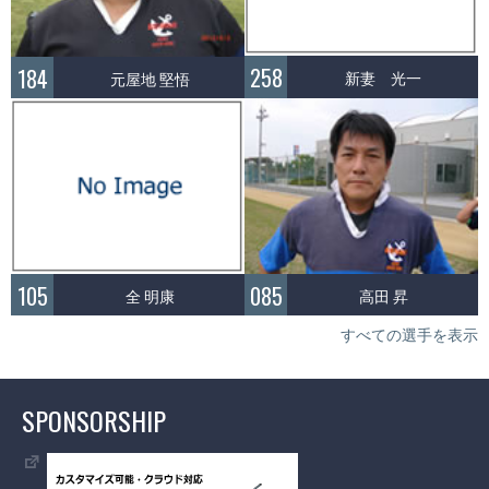
258
184
新妻 光一
元屋地 堅悟
105
085
全 明康
高田 昇
すべての選手を表示
SPONSORSHIP