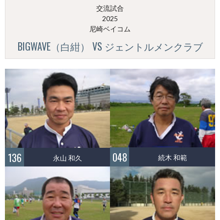
交流試合
2025
尼崎ベイコム
BIGWAVE（白紺） VS ジェントルメンクラブ
048
136
続木 和範
永山 和久