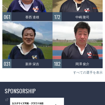
061
172
香西 達雄
中嶋 隆司
031
182
新井 栄吉
岡澤 俊介
すべての選手を表示
SPONSORSHIP