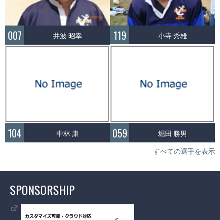
119
007
小寺 秀雄
井波 昭幸
104
059
中林 康
堀田 勝男
すべての選手を表示
SPONSORSHIP