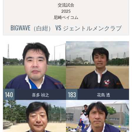
交流試合
2025
尼崎ベイコム
BIGWAVE（白紺） VS ジェントルメンクラブ
140
183
喜多 禎之
花島 透