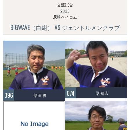
交流試合
2025
尼崎ベイコム
BIGWAVE（白紺） VS ジェントルメンクラブ
074
梁 建宏
096
柴田 勝