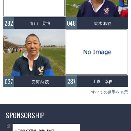
282
048
青山 晃博
続木 和範
287
037
比嘉 幸自
安河内 茂
すべての選手を表示
SPONSORSHIP